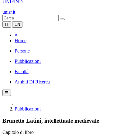
UNIFIND
unisr.it
IT
EN
×
Home
Persone
Pubblicazioni
Facoltà
Ambiti Di Ricerca
☰
Pubblicazioni
Brunetto Latini, intellettuale medievale
Capitolo di libro