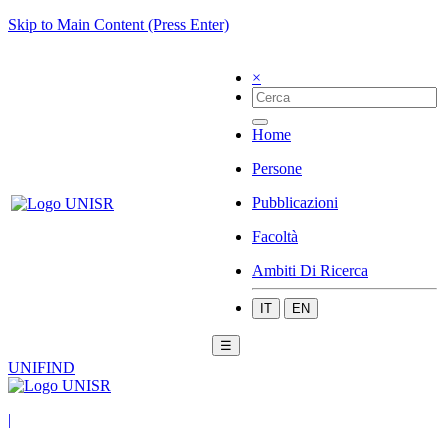
Skip to Main Content (Press Enter)
×
Home
Persone
Pubblicazioni
Facoltà
Ambiti Di Ricerca
IT
EN
☰
UNIFIND
|