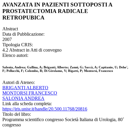
AVANZATA IN PAZIENTI SOTTOPOSTI A
PROSTATECTOMIA RADICALE
RETROPUBICA
Abstract
Data di Pubblicazione:
2007
Tipologia CRIS:
4.2 Abstract in Atti di convegno
Elenco autori:
Salonia, Andrea; Gallina, A; Briganti, Alberto; Zanni, G; Saccà, A; Capitanio, U; Deho',
F; Pellucchi, F; Colombo, R; Di Girolamo, V; Rigatti, P; Montorsi, Francesco
Autori di Ateneo:
BRIGANTI ALBERTO
MONTORSI FRANCESCO
SALONIA ANDREA
Link alla scheda completa:
https://iris.unisr.it/handle/20.500.11768/20816
Titolo del libro:
Programma scientifico congresso Società Italiana di Urologia, 80˚
congresso