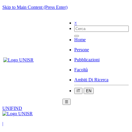
Skip to Main Content (Press Enter)
×
Home
Persone
Pubblicazioni
Facoltà
Ambiti Di Ricerca
IT
EN
☰
UNIFIND
|