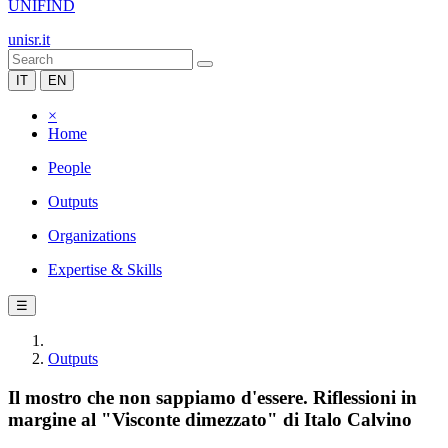
UNIFIND
unisr.it
IT
EN
×
Home
People
Outputs
Organizations
Expertise & Skills
☰
Outputs
Il mostro che non sappiamo d'essere. Riflessioni in
margine al "Visconte dimezzato" di Italo Calvino