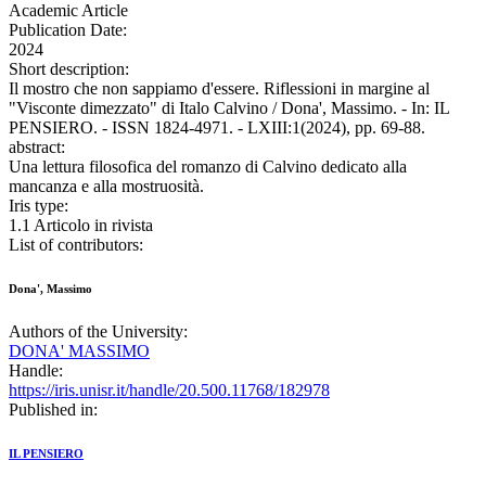
Academic Article
Publication Date:
2024
Short description:
Il mostro che non sappiamo d'essere. Riflessioni in margine al
"Visconte dimezzato" di Italo Calvino / Dona', Massimo. - In: IL
PENSIERO. - ISSN 1824-4971. - LXIII:1(2024), pp. 69-88.
abstract:
Una lettura filosofica del romanzo di Calvino dedicato alla
mancanza e alla mostruosità.
Iris type:
1.1 Articolo in rivista
List of contributors:
Dona', Massimo
Authors of the University:
DONA' MASSIMO
Handle:
https://iris.unisr.it/handle/20.500.11768/182978
Published in:
IL PENSIERO