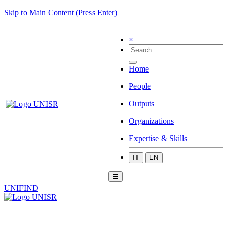
Skip to Main Content (Press Enter)
×
Home
People
Outputs
Organizations
Expertise & Skills
IT
EN
☰
UNIFIND
|