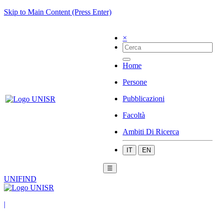
Skip to Main Content (Press Enter)
×
Home
Persone
Pubblicazioni
Facoltà
Ambiti Di Ricerca
IT
EN
☰
UNIFIND
|