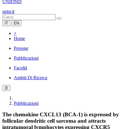
UNIFIND
unisr.it
IT
EN
×
Home
Persone
Pubblicazioni
Facoltà
Ambiti Di Ricerca
☰
Pubblicazioni
The chemokine CXCL13 (BCA-1) is expressed by
follicular dendritic cell sarcoma and attracts
intratumoral lymphocytes expressing CXCR5