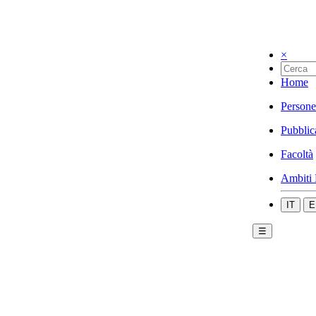
×
Home
Persone
Pubblic
Facoltà
Ambiti 
IT
E
☰