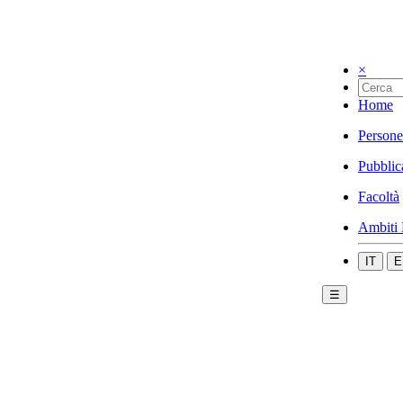
×
Home
Persone
Pubblic
Facoltà
Ambiti 
IT
E
☰