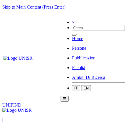
Skip to Main Content (Press Enter)
×
Home
Persone
Pubblicazioni
Facoltà
Ambiti Di Ricerca
IT
EN
☰
UNIFIND
|