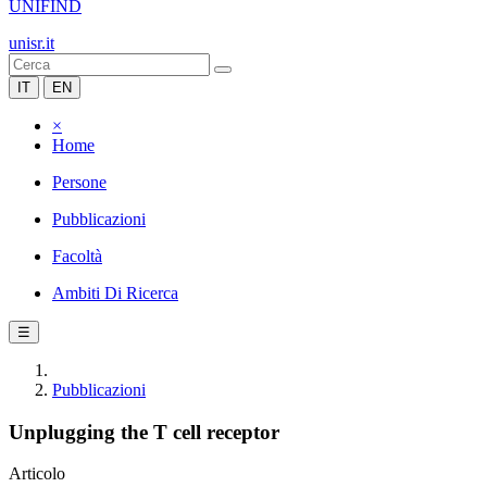
UNIFIND
unisr.it
IT
EN
×
Home
Persone
Pubblicazioni
Facoltà
Ambiti Di Ricerca
☰
Pubblicazioni
Unplugging the T cell receptor
Articolo