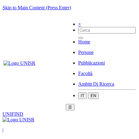
Skip to Main Content (Press Enter)
×
Home
Persone
Pubblicazioni
Facoltà
Ambiti Di Ricerca
IT
EN
☰
UNIFIND
|