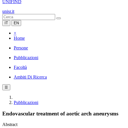
UNIFIND
unisr.it
IT
EN
×
Home
Persone
Pubblicazioni
Facoltà
Ambiti Di Ricerca
☰
Pubblicazioni
Endovascular treatment of aortic arch aneurysms
Abstract