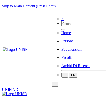
Skip to Main Content (Press Enter)
×
Home
Persone
Pubblicazioni
Facoltà
Ambiti Di Ricerca
IT
EN
☰
UNIFIND
|