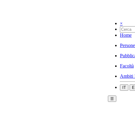
×
Home
Persone
Pubblic
Facoltà
Ambiti 
IT
E
☰