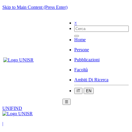
Skip to Main Content (Press Enter)
×
Home
Persone
Pubblicazioni
Facoltà
Ambiti Di Ricerca
IT
EN
☰
UNIFIND
|