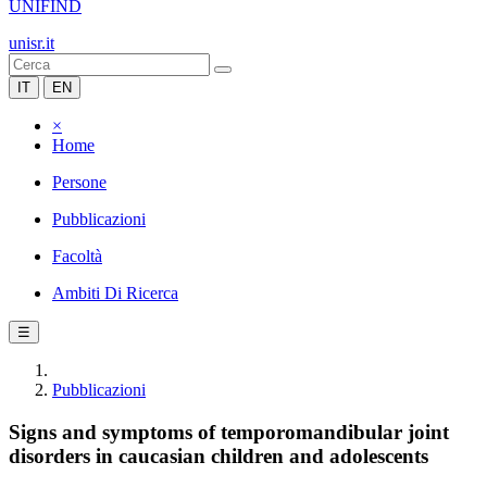
UNIFIND
unisr.it
IT
EN
×
Home
Persone
Pubblicazioni
Facoltà
Ambiti Di Ricerca
☰
Pubblicazioni
Signs and symptoms of temporomandibular joint
disorders in caucasian children and adolescents