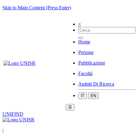
Skip to Main Content (Press Enter)
×
Home
Persone
Pubblicazioni
Facoltà
Ambiti Di Ricerca
IT
EN
☰
UNIFIND
|