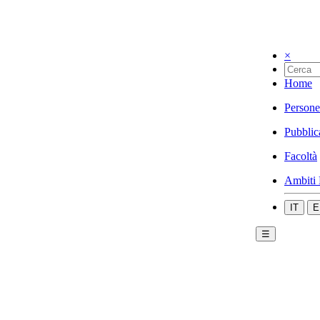
×
Home
Persone
Pubblic
Facoltà
Ambiti 
IT
E
☰