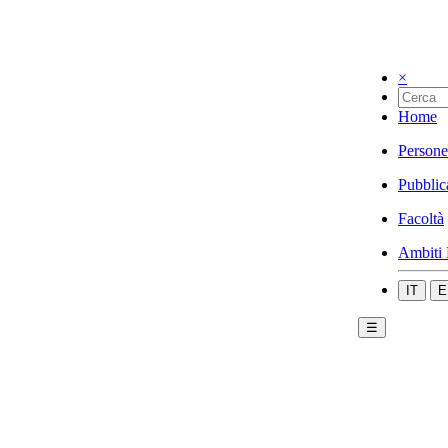
×
Home
Persone
Pubblic
Facoltà
Ambiti 
IT
E
☰