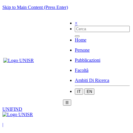
Skip to Main Content (Press Enter)
×
Home
Persone
Pubblicazioni
Facoltà
Ambiti Di Ricerca
IT
EN
☰
UNIFIND
|