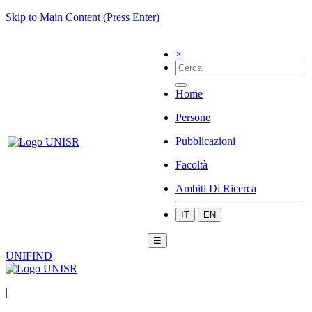
Skip to Main Content (Press Enter)
×
Home
Persone
Pubblicazioni
Facoltà
Ambiti Di Ricerca
IT
EN
☰
UNIFIND
|