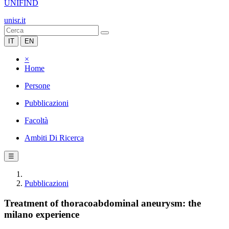
UNIFIND
unisr.it
IT
EN
×
Home
Persone
Pubblicazioni
Facoltà
Ambiti Di Ricerca
☰
Pubblicazioni
Treatment of thoracoabdominal aneurysm: the
milano experience