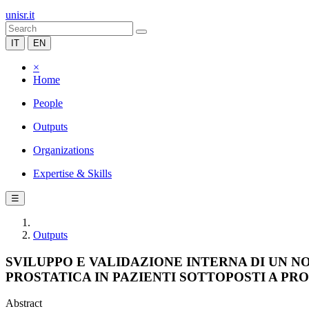
unisr.it
IT
EN
×
Home
People
Outputs
Organizations
Expertise & Skills
☰
Outputs
SVILUPPO E VALIDAZIONE INTERNA DI UN 
PROSTATICA IN PAZIENTI SOTTOPOSTI A P
Abstract