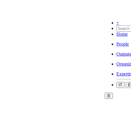
×
Home
People
Outputs
Organiz
Experti
IT
E
☰