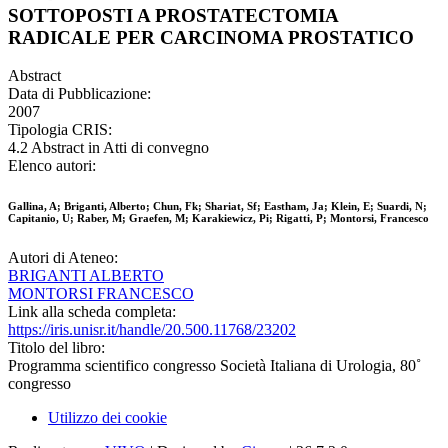
SOTTOPOSTI A PROSTATECTOMIA
RADICALE PER CARCINOMA PROSTATICO
Abstract
Data di Pubblicazione:
2007
Tipologia CRIS:
4.2 Abstract in Atti di convegno
Elenco autori:
Gallina, A; Briganti, Alberto; Chun, Fk; Shariat, Sf; Eastham, Ja; Klein, E; Suardi, N;
Capitanio, U; Raber, M; Graefen, M; Karakiewicz, Pi; Rigatti, P; Montorsi, Francesco
Autori di Ateneo:
BRIGANTI ALBERTO
MONTORSI FRANCESCO
Link alla scheda completa:
https://iris.unisr.it/handle/20.500.11768/23202
Titolo del libro:
Programma scientifico congresso Società Italiana di Urologia, 80˚
congresso
Utilizzo dei cookie