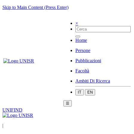
Skip to Main Content (Press Enter)
×
Home
Persone
Pubblicazioni
Facoltà
Ambiti Di Ricerca
IT
EN
☰
UNIFIND
|