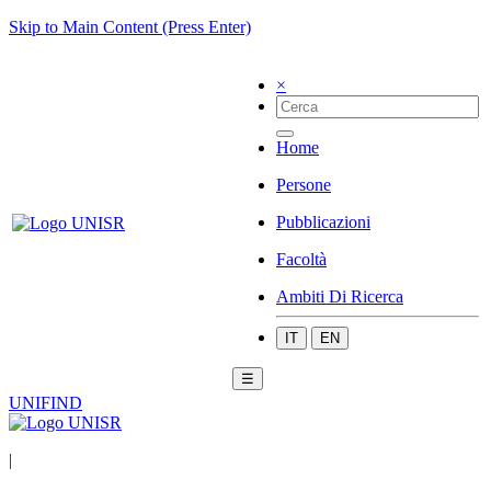
Skip to Main Content (Press Enter)
×
Home
Persone
Pubblicazioni
Facoltà
Ambiti Di Ricerca
IT
EN
☰
UNIFIND
|