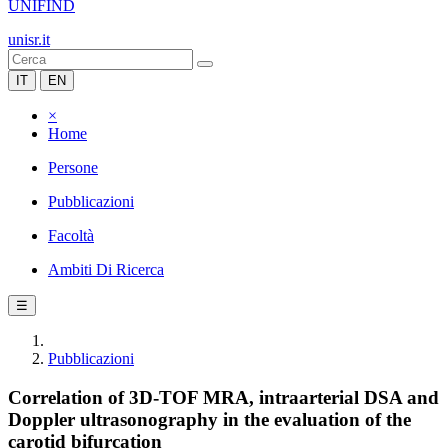
UNIFIND
unisr.it
IT
EN
×
Home
Persone
Pubblicazioni
Facoltà
Ambiti Di Ricerca
☰
Pubblicazioni
Correlation of 3D-TOF MRA, intraarterial DSA and
Doppler ultrasonography in the evaluation of the
carotid bifurcation