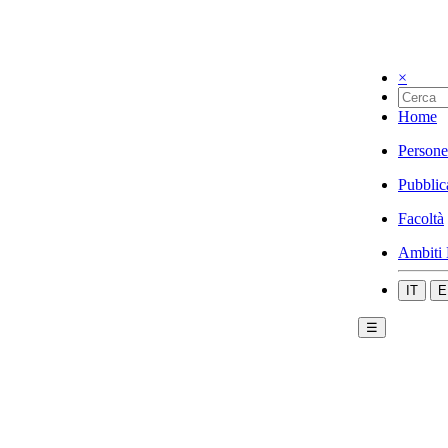
×
Home
Persone
Pubblic
Facoltà
Ambiti 
IT
E
☰