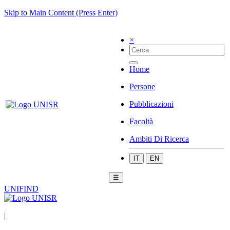
Skip to Main Content (Press Enter)
×
Home
Persone
Pubblicazioni
Facoltà
Ambiti Di Ricerca
IT
EN
☰
UNIFIND
|