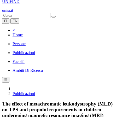
UNIFIND
unisr.it
IT
EN
×
Home
Persone
Pubblicazioni
Facoltà
Ambiti Di Ricerca
☰
Pubblicazioni
The effect of metachromatic leukodystrophy (MLD)
on TPS and propofol requirements in children
undergoing magnetic resonance imaging (MRI)