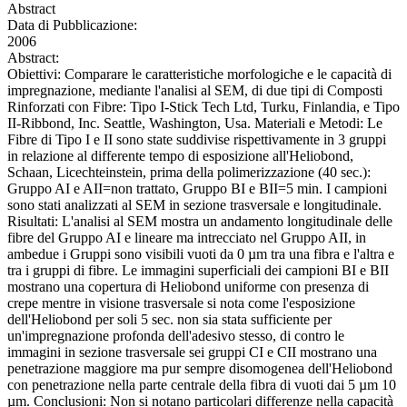
Abstract
Data di Pubblicazione:
2006
Abstract:
Obiettivi: Comparare le caratteristiche morfologiche e le capacità di
impregnazione, mediante l'analisi al SEM, di due tipi di Composti
Rinforzati con Fibre: Tipo I-Stick Tech Ltd, Turku, Finlandia, e Tipo
II-Ribbond, Inc. Seattle, Washington, Usa. Materiali e Metodi: Le
Fibre di Tipo I e II sono state suddivise rispettivamente in 3 gruppi
in relazione al differente tempo di esposizione all'Heliobond,
Schaan, Licechteinstein, prima della polimerizzazione (40 sec.):
Gruppo AI e AII=non trattato, Gruppo BI e BII=5 min. I campioni
sono stati analizzati al SEM in sezione trasversale e longitudinale.
Risultati: L'analisi al SEM mostra un andamento longitudinale delle
fibre del Gruppo AI e lineare ma intrecciato nel Gruppo AII, in
ambedue i Gruppi sono visibili vuoti da 0 µm tra una fibra e l'altra e
tra i gruppi di fibre. Le immagini superficiali dei campioni BI e BII
mostrano una copertura di Heliobond uniforme con presenza di
crepe mentre in visione trasversale si nota come l'esposizione
dell'Heliobond per soli 5 sec. non sia stata sufficiente per
un'impregnazione profonda dell'adesivo stesso, di contro le
immagini in sezione trasversale sei gruppi CI e CII mostrano una
penetrazione maggiore ma pur sempre disomogenea dell'Heliobond
con penetrazione nella parte centrale della fibra di vuoti dai 5 µm 10
µm. Conclusioni: Non si notano particolari differenze nella capacità