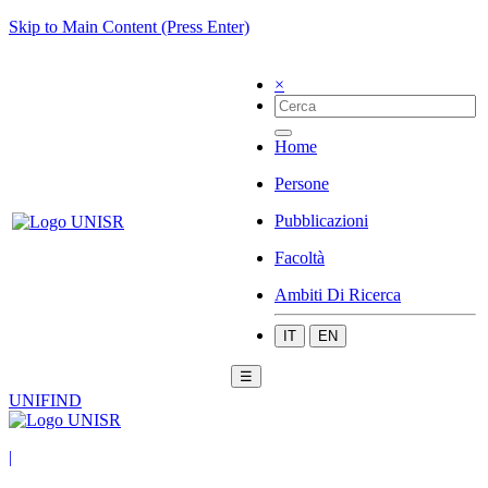
Skip to Main Content (Press Enter)
×
Home
Persone
Pubblicazioni
Facoltà
Ambiti Di Ricerca
IT
EN
☰
UNIFIND
|