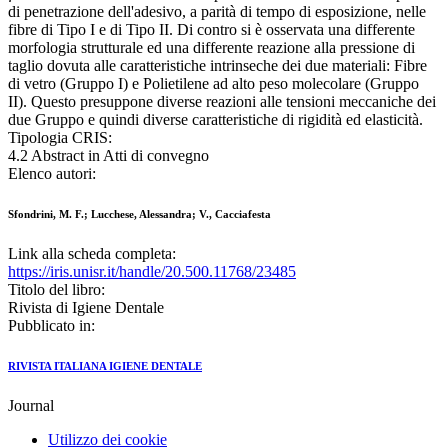
di penetrazione dell'adesivo, a parità di tempo di esposizione, nelle
fibre di Tipo I e di Tipo II. Di contro si è osservata una differente
morfologia strutturale ed una differente reazione alla pressione di
taglio dovuta alle caratteristiche intrinseche dei due materiali: Fibre
di vetro (Gruppo I) e Polietilene ad alto peso molecolare (Gruppo
II). Questo presuppone diverse reazioni alle tensioni meccaniche dei
due Gruppo e quindi diverse caratteristiche di rigidità ed elasticità.
Tipologia CRIS:
4.2 Abstract in Atti di convegno
Elenco autori:
Sfondrini, M. F.; Lucchese, Alessandra; V., Cacciafesta
Link alla scheda completa:
https://iris.unisr.it/handle/20.500.11768/23485
Titolo del libro:
Rivista di Igiene Dentale
Pubblicato in:
RIVISTA ITALIANA IGIENE DENTALE
Journal
Utilizzo dei cookie