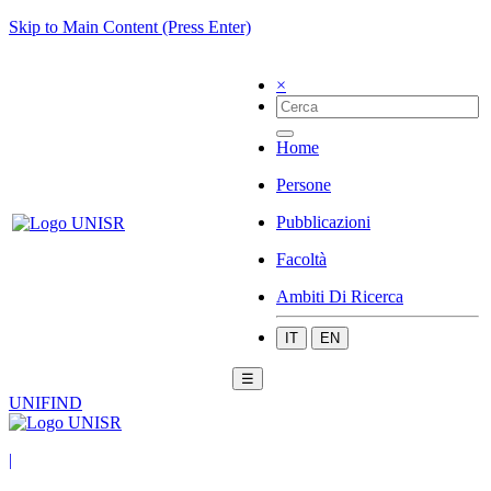
Skip to Main Content (Press Enter)
×
Home
Persone
Pubblicazioni
Facoltà
Ambiti Di Ricerca
IT
EN
☰
UNIFIND
|