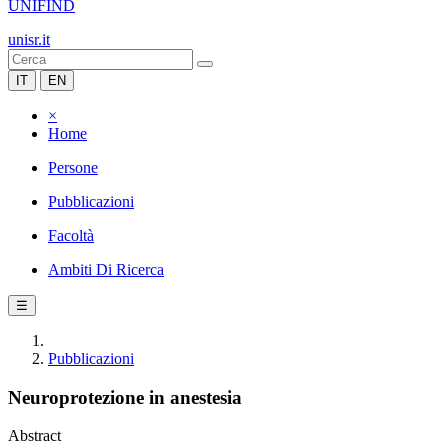
UNIFIND
unisr.it
IT
EN
×
Home
Persone
Pubblicazioni
Facoltà
Ambiti Di Ricerca
☰
Pubblicazioni
Neuroprotezione in anestesia
Abstract