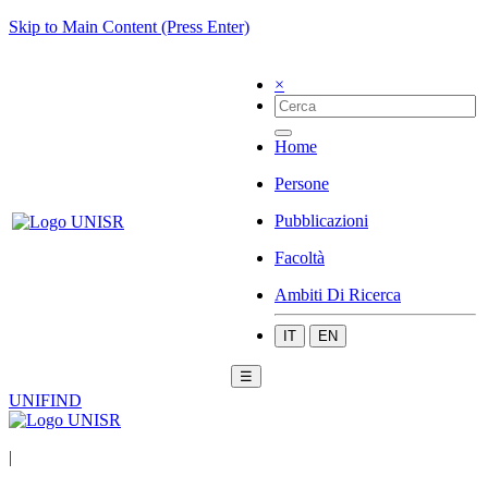
Skip to Main Content (Press Enter)
×
Home
Persone
Pubblicazioni
Facoltà
Ambiti Di Ricerca
IT
EN
☰
UNIFIND
|