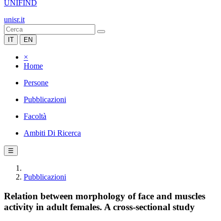
UNIFIND
unisr.it
IT
EN
×
Home
Persone
Pubblicazioni
Facoltà
Ambiti Di Ricerca
☰
Pubblicazioni
Relation between morphology of face and muscles
activity in adult females. A cross-sectional study