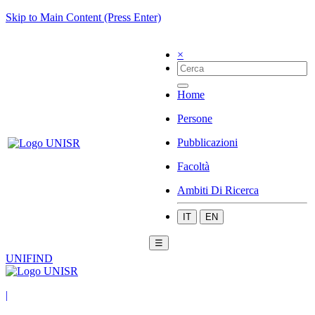
Skip to Main Content (Press Enter)
×
Home
Persone
Pubblicazioni
Facoltà
Ambiti Di Ricerca
IT
EN
☰
UNIFIND
|