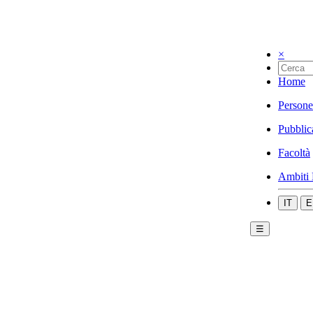
×
Home
Persone
Pubblic
Facoltà
Ambiti 
IT
E
☰