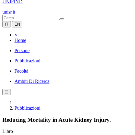
UNIFIND
unisr.it
IT
EN
×
Home
Persone
Pubblicazioni
Facoltà
Ambiti Di Ricerca
☰
Pubblicazioni
Reducing Mortality in Acute Kidney Injury.
Libro