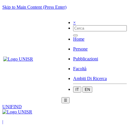
Skip to Main Content (Press Enter)
×
Home
Persone
Pubblicazioni
Facoltà
Ambiti Di Ricerca
IT
EN
☰
UNIFIND
|