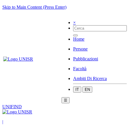
Skip to Main Content (Press Enter)
×
Home
Persone
Pubblicazioni
Facoltà
Ambiti Di Ricerca
IT
EN
☰
UNIFIND
|