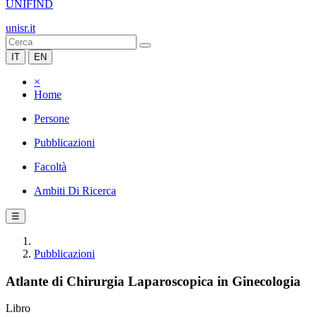
UNIFIND
unisr.it
IT
EN
×
Home
Persone
Pubblicazioni
Facoltà
Ambiti Di Ricerca
☰
Pubblicazioni
Atlante di Chirurgia Laparoscopica in Ginecologia
Libro