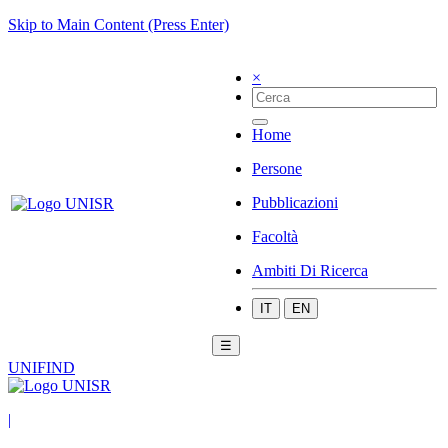
Skip to Main Content (Press Enter)
×
Home
Persone
Pubblicazioni
Facoltà
Ambiti Di Ricerca
IT
EN
☰
UNIFIND
|