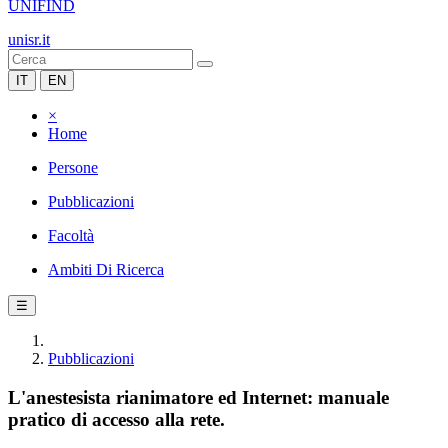
UNIFIND
unisr.it
IT
EN
×
Home
Persone
Pubblicazioni
Facoltà
Ambiti Di Ricerca
☰
Pubblicazioni
L'anestesista rianimatore ed Internet: manuale
pratico di accesso alla rete.