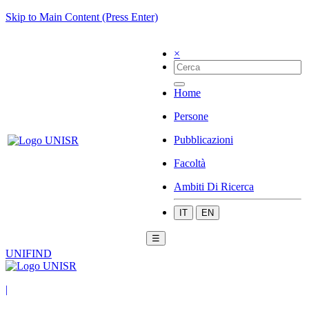
Skip to Main Content (Press Enter)
×
Home
Persone
Pubblicazioni
Facoltà
Ambiti Di Ricerca
IT
EN
☰
UNIFIND
|