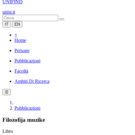
UNIFIND
unisr.it
IT
EN
×
Home
Persone
Pubblicazioni
Facoltà
Ambiti Di Ricerca
☰
Pubblicazioni
Filozofija muzike
Libro