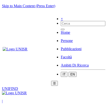
Skip to Main Content (Press Enter)
×
Home
Persone
Pubblicazioni
Facoltà
Ambiti Di Ricerca
IT
EN
☰
UNIFIND
|