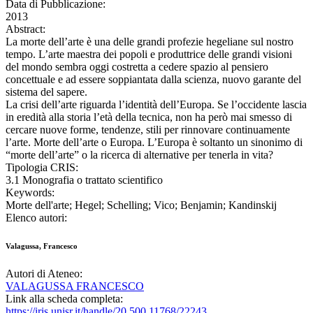
Data di Pubblicazione:
2013
Abstract:
La morte dell’arte è una delle grandi profezie hegeliane sul nostro
tempo. L’arte maestra dei popoli e produttrice delle grandi visioni
del mondo sembra oggi costretta a cedere spazio al pensiero
concettuale e ad essere soppiantata dalla scienza, nuovo garante del
sistema del sapere.
La crisi dell’arte riguarda l’identità dell’Europa. Se l’occidente lascia
in eredità alla storia l’età della tecnica, non ha però mai smesso di
cercare nuove forme, tendenze, stili per rinnovare continuamente
l’arte. Morte dell’arte o Europa. L’Europa è soltanto un sinonimo di
“morte dell’arte” o la ricerca di alternative per tenerla in vita?
Tipologia CRIS:
3.1 Monografia o trattato scientifico
Keywords:
Morte dell'arte; Hegel; Schelling; Vico; Benjamin; Kandinskij
Elenco autori:
Valagussa, Francesco
Autori di Ateneo:
VALAGUSSA FRANCESCO
Link alla scheda completa:
https://iris.unisr.it/handle/20.500.11768/22243