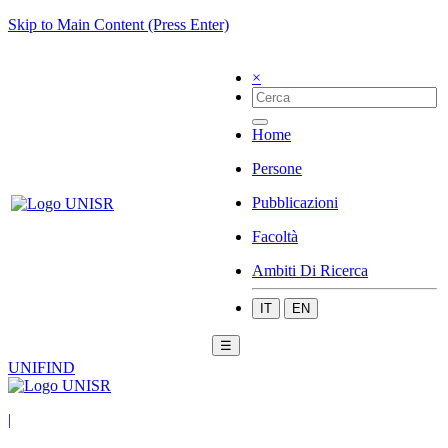
Skip to Main Content (Press Enter)
×
Home
Persone
Pubblicazioni
Facoltà
Ambiti Di Ricerca
IT
EN
☰
UNIFIND
|