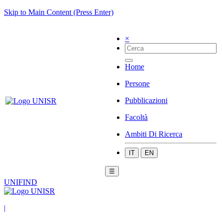
Skip to Main Content (Press Enter)
×
Home
Persone
Pubblicazioni
Facoltà
Ambiti Di Ricerca
IT
EN
☰
UNIFIND
|