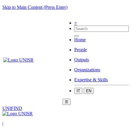
Skip to Main Content (Press Enter)
×
Home
People
Outputs
Organizations
Expertise & Skills
IT
EN
☰
UNIFIND
|