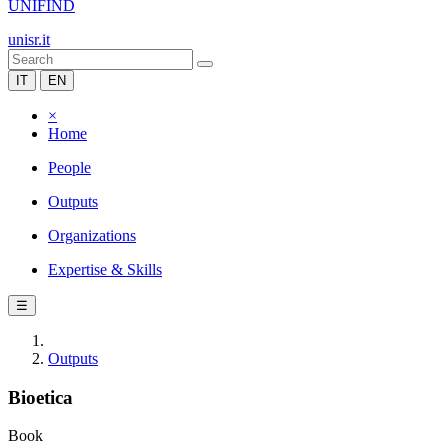
UNIFIND
unisr.it
IT
EN
×
Home
People
Outputs
Organizations
Expertise & Skills
☰
Outputs
Bioetica
Book