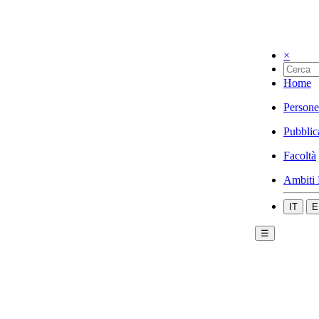
×
Home
Persone
Pubblic
Facoltà
Ambiti 
IT
E
☰