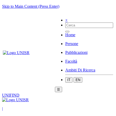
Skip to Main Content (Press Enter)
×
Home
Persone
Pubblicazioni
Facoltà
Ambiti Di Ricerca
IT
EN
☰
UNIFIND
|