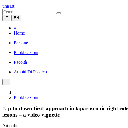
unisr.it
IT
EN
×
Home
Persone
Pubblicazioni
Facoltà
Ambiti Di Ricerca
☰
Pubblicazioni
‘Up-to-down first’ approach in laparoscopic right col
lesions – a video vignette
Articolo