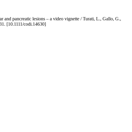
 and pancreatic lesions – a video vignette / Turati, L., Gallo, G.,
1. [10.1111/codi.14630]