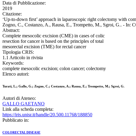
Data di Pubblicazione:
2019
Citazione:
‘Up-to-down first’ approach in laparoscopic right colectomy with compl
Zogno, C., Costanzo, A., Rausa, E., Trompetto, M., Sgroi, G.. - 
Abstract:
Complete mesocolic excision (CME) in cases of colic
resection for cancer is based on the principles of total
mesorectal excision (TME) for rectal cancer
Tipologia CRIS:
1.1 Articolo in rivista
Keywords:
complete mesocolic excision; colon cancer; colectomy
Elenco autori:
Turati, L.; Gallo, G.; Zogno, C.; Costanzo, A.; Rausa, E.; Trompetto, M.; Sgroi, G.
Autori di Ateneo:
GALLO GAETANO
Link alla scheda completa:
https://iris.unisr.it/handle/20.500.11768/188850
Pubblicato in:
COLORECTAL DISEASE