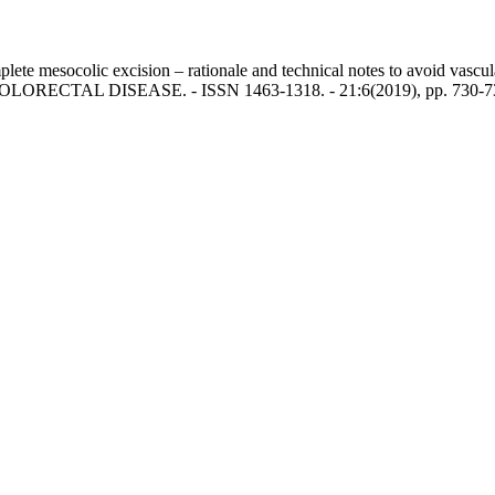
ete mesocolic excision – rationale and technical notes to avoid vascular
In: COLORECTAL DISEASE. - ISSN 1463-1318. - 21:6(2019), pp. 730-73