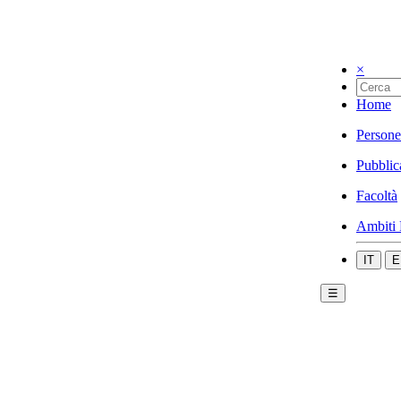
×
Home
Persone
Pubblic
Facoltà
Ambiti 
IT
E
☰