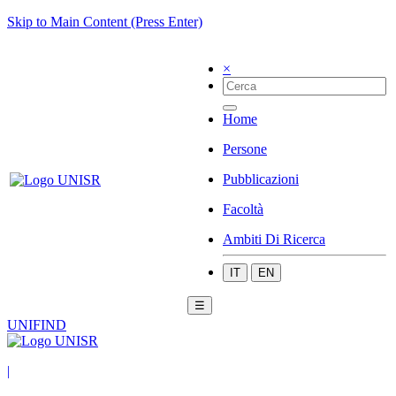
Skip to Main Content (Press Enter)
×
Home
Persone
Pubblicazioni
Facoltà
Ambiti Di Ricerca
IT
EN
☰
UNIFIND
|