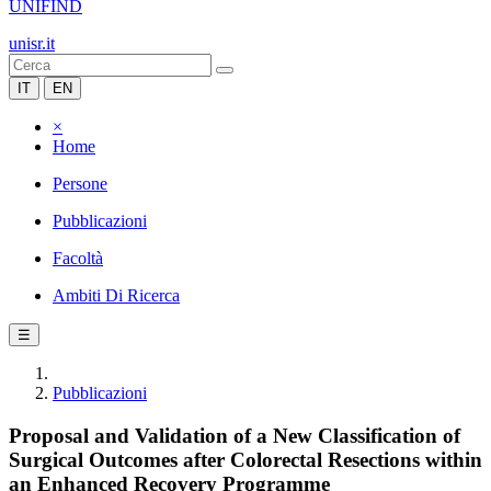
UNIFIND
unisr.it
IT
EN
×
Home
Persone
Pubblicazioni
Facoltà
Ambiti Di Ricerca
☰
Pubblicazioni
Proposal and Validation of a New Classification of
Surgical Outcomes after Colorectal Resections within
an Enhanced Recovery Programme