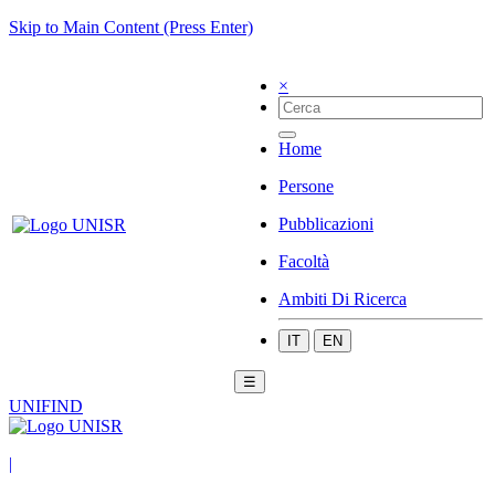
Skip to Main Content (Press Enter)
×
Home
Persone
Pubblicazioni
Facoltà
Ambiti Di Ricerca
IT
EN
☰
UNIFIND
|