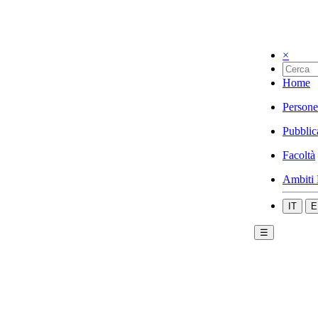
×
Home
Persone
Pubblic
Facoltà
Ambiti 
IT
E
☰