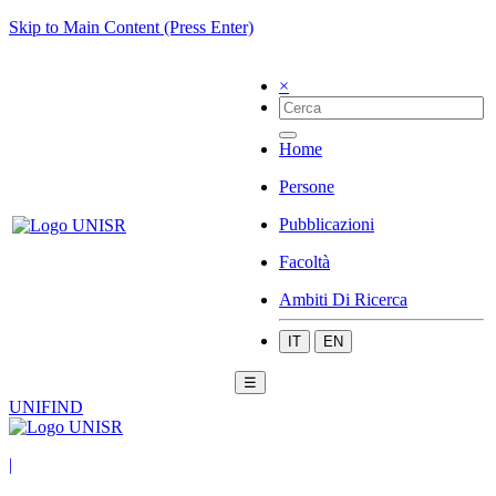
Skip to Main Content (Press Enter)
×
Home
Persone
Pubblicazioni
Facoltà
Ambiti Di Ricerca
IT
EN
☰
UNIFIND
|