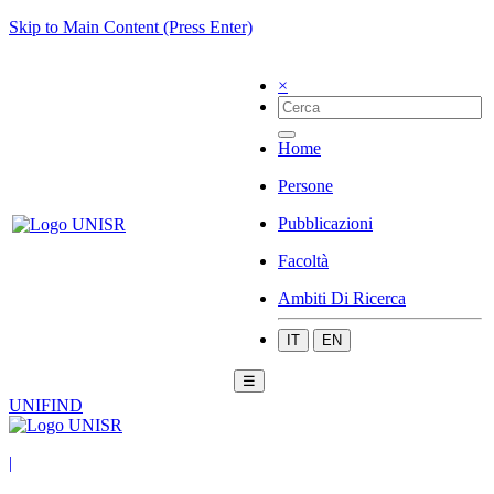
Skip to Main Content (Press Enter)
×
Home
Persone
Pubblicazioni
Facoltà
Ambiti Di Ricerca
IT
EN
☰
UNIFIND
|