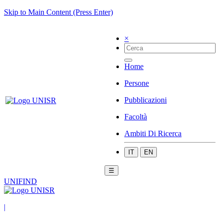
Skip to Main Content (Press Enter)
×
Home
Persone
Pubblicazioni
Facoltà
Ambiti Di Ricerca
IT
EN
☰
UNIFIND
|