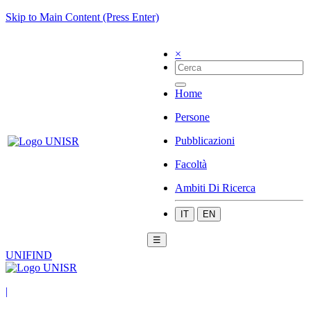
Skip to Main Content (Press Enter)
×
Home
Persone
Pubblicazioni
Facoltà
Ambiti Di Ricerca
IT
EN
☰
UNIFIND
|