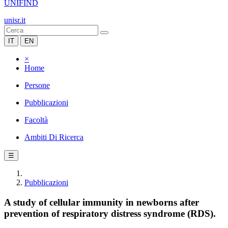
UNIFIND
unisr.it
IT
EN
×
Home
Persone
Pubblicazioni
Facoltà
Ambiti Di Ricerca
☰
Pubblicazioni
A study of cellular immunity in newborns after
prevention of respiratory distress syndrome (RDS).