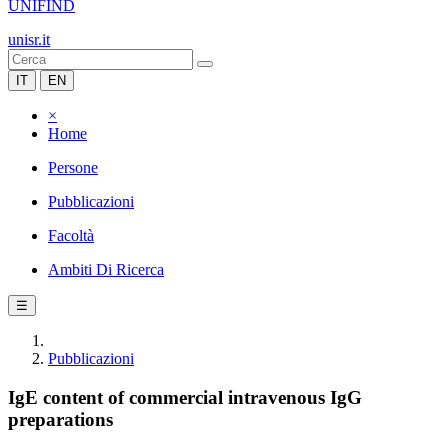
UNIFIND
unisr.it
IT
EN
×
Home
Persone
Pubblicazioni
Facoltà
Ambiti Di Ricerca
☰
Pubblicazioni
IgE content of commercial intravenous IgG
preparations