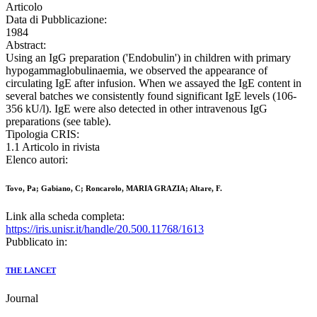
Articolo
Data di Pubblicazione:
1984
Abstract:
Using an IgG preparation ('Endobulin') in children with primary
hypogammaglobulinaemia, we observed the appearance of
circulating IgE after infusion. When we assayed the IgE content in
several batches we consistently found significant IgE levels (106-
356 kU/l). IgE were also detected in other intravenous IgG
preparations (see table).
Tipologia CRIS:
1.1 Articolo in rivista
Elenco autori:
Tovo, Pa; Gabiano, C; Roncarolo, MARIA GRAZIA; Altare, F.
Link alla scheda completa:
https://iris.unisr.it/handle/20.500.11768/1613
Pubblicato in:
THE LANCET
Journal