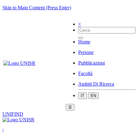
Skip to Main Content (Press Enter)
×
Home
Persone
Pubblicazioni
Facoltà
Ambiti Di Ricerca
IT
EN
☰
UNIFIND
|