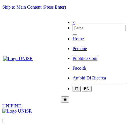
Skip to Main Content (Press Enter)
×
Home
Persone
Pubblicazioni
Facoltà
Ambiti Di Ricerca
IT
EN
☰
UNIFIND
|