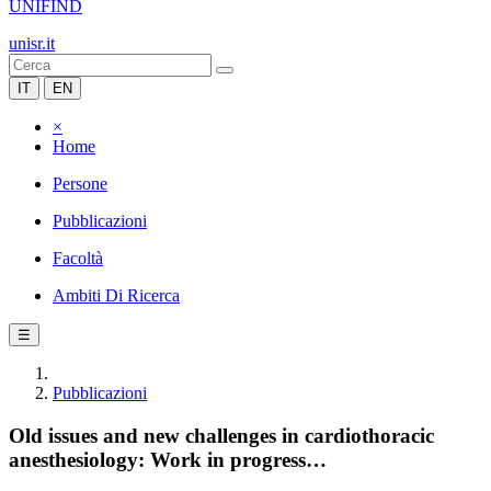
UNIFIND
unisr.it
IT
EN
×
Home
Persone
Pubblicazioni
Facoltà
Ambiti Di Ricerca
☰
Pubblicazioni
Old issues and new challenges in cardiothoracic
anesthesiology: Work in progress…