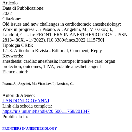
Articolo
Data di Pubblicazione:
2022
Citazione:
Old issues and new challenges in cardiothoracic anesthesiology:
Work in progress… / Pisano, A., Angelini, M., Vlasakov, I.,
Landoni, G.. - In: FRONTIERS IN ANESTHESIOLOGY. - ISSN
2813-480X. - 1:(2022). [10.3389/fanes.2022.1115750]
Tipologia CRIS:
1.1.3. Articolo in Rivista - Editorial, Comment, Reply
Keywords:
anesthesia; cardiac anesthesia; inotrope; intensive care; organ
protection; outcomes; TIVA; volatile anesthetic agent
Elenco autori:
Pisano, A.; Angelini, M.; Vlasakov, I.; Landoni, G.
Autori di Ateneo:
LANDONI GIOVANNI
Link alla scheda completa:
https://iris.unisr.it/handle/20.500.11768/201347
Pubblicato in:
FRONTIERS IN ANESTHESIOLOGY