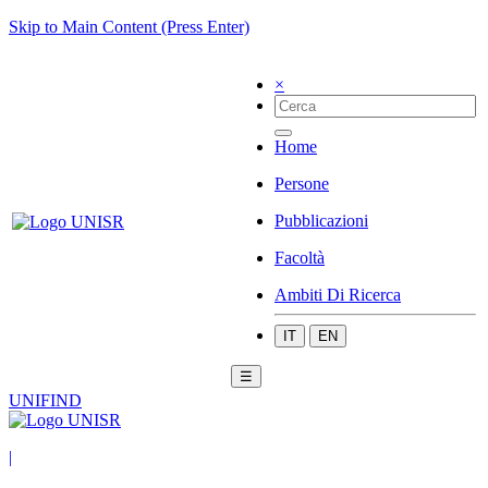
Skip to Main Content (Press Enter)
×
Home
Persone
Pubblicazioni
Facoltà
Ambiti Di Ricerca
IT
EN
☰
UNIFIND
|