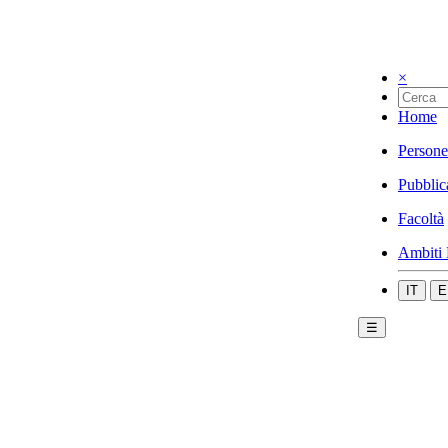
×
Home
Persone
Pubblic
Facoltà
Ambiti 
IT
E
☰