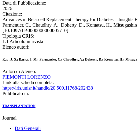
Data di Pubblicazione:
2026
Citazione:
Advances in Beta-cell Replacement Therapy for Diabetes—Insights From
Parmentier, C., Chaudhry, A., Doherty, D., Komatsu, H., Mitsugashi
[10.1097/TP.0000000000005710]
Tipologia CRIS:
1.1 Articolo in rivista
Elenco autori:
Rao, J. S.; Barra, J. M.; Parmentier, C.; Chaudhry, A.; Doherty, D.; Komatsu, H.; Mitsugash
Autori di Ateneo:
PIEMONTI LORENZO
Link alla scheda completa:
https://iris.unisr.it/handle/20.500.11768/202438
Pubblicato in:
TRANSPLANTATION
Journal
Dati Generali