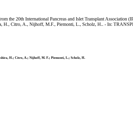
 the 20th International Pancreas and Islet Transplant Association (IP
ra, H., Citro, A., Nijhoff, M.F., Piemonti, L., Scholz, H.. - In: TR
ira, H.; Citro, A.; Nijhoff, M. F.; Piemonti, L.; Scholz, H.